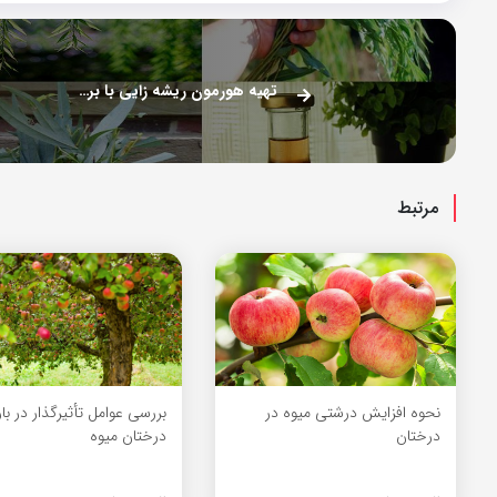
تهیه هورمون ریشه زایی با برگ بید
مرتبط
نحوه افزایش درشتی میوه در
بررسی عوامل تأثیرگذار در ب
درختان
درختان میوه