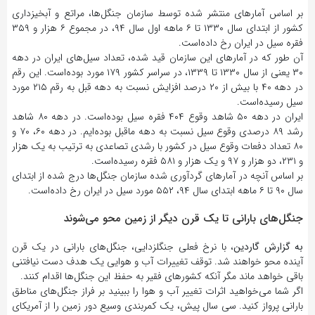
بر اساس آمارهای منتشر شده توسط سازمان جنگل‌ها، مراتع و آبخیزداری
کشور از ابتدای سال ۱۳۳۰ تا ۶ ماهه اول سال ۹۴، در مجموع ۶ هزار و ۳۵۹
فقره سیل در ایران رخ داده‌است.
آن طور که در آمارهای این سازمان قید شده، تعداد سیل‌های ایران در دهه
۳۰ یعنی از سال ۱۳۳۰ تا ۱۳۳۹، در سراسر کشور ۱۷۹ مورد بوده‌است. این رقم
در دهه ۴۰ با بیش از ۲۰ درصد افزایش نسبت به دهه قبل به رقم ۲۱۵ مورد
سیل رسیده‌است.
ایران در دهه ۵۰ شاهد وقوع ۴۰۴ فقره سیل بوده‌است. در دهه ۸۰ شاهد
رشد ۸۹ درصدی وقوع سیل نسبت به دهه ماقبل بوده‌ایم. در دهه ۶۰، ۷۰ و
۸۰ تعداد دفعات وقوع سیل در کشور با رشدی تصاعدی به ترتیب به یک هزار
و ۲۳۱، دو هزار و ۹۷ و یک هزار و ۵۸۱ فقره رسیده‌است.
بر اساس آنچه در آمارهای گردآوری شده سازمان جنگل‌ها درج شده از ابتدای
سال ۹۰ تا ۶ ماهه ابتدای سال ۹۴، ۵۵۲ مورد سیل در ایران رخ داده‌است.
جنگل‌های بارانی تا یک قرن دیگر از زمین محو می‌شوند
به گزارش گاردین
، با نرخ فعلی جنگل‎زدایی، جنگل‌های بارانی در یک قرن
آینده محو خواهند شد. توقف تغییرات آب و هوایی یک هدف دست نیافتنی
باقی خواهد ماند مگر آنکه کشورهای فقیر به حفظ این جنگل‌ها اقدام کنند.
اگر شما می‌‎خواهید اثرات تغییر آب و هوا را ببینید بر فراز جنگل‌های مناطق
بارانی پرواز کنید. سی سال پیش، یک کمربندی وسیع دور زمین را از آمریکای