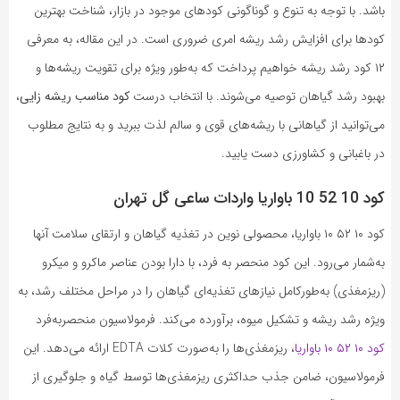
باشد. با توجه به تنوع و گوناگونی کودهای موجود در بازار، شناخت بهترین
کودها برای افزایش رشد ریشه امری ضروری است. در این مقاله، به معرفی
۱۲ کود رشد ریشه خواهیم پرداخت که به‌طور ویژه برای تقویت ریشه‌ها و
بهبود رشد گیاهان توصیه می‌شوند. با انتخاب درست
کود مناسب ریشه زایی
،
می‌توانید از گیاهانی با ریشه‌های قوی و سالم لذت ببرید و به نتایج مطلوب
در باغبانی و کشاورزی دست یابید.
کود 10 52 10 باواریا واردات ساعی گل تهران
کود ۱۰ ۵۲ ۱۰ باواریا، محصولی نوین در تغذیه گیاهان و ارتقای سلامت آنها
به‌شمار می‌رود. این کود منحصر به فرد، با دارا بودن عناصر ماکرو و میکرو
(ریزمغذی) به‌طورکامل نیازهای تغذیه‌ای گیاهان را در مراحل مختلف رشد، به
ویژه رشد ریشه و تشکیل میوه، برآورده می‌کند. فرمولاسیون منحصربه‌فرد
کود ۱۰ ۵۲ ۱۰ باواریا
، ریزمغذی‌ها را به‌صورت کلات EDTA ارائه می‌دهد. این
فرمولاسیون، ضامن جذب حداکثری ریزمغذی‌ها توسط گیاه و جلوگیری از