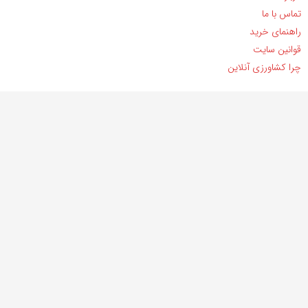
تماس با ما
راهنمای خرید
قوانین سایت
چرا کشاورزی آنلاین
راه‌های ارتباطی
شماره تماس:
01791011159
گلستان، شهر گرگان
info@keshavarzionline.com
© کپی بخش یا کل هر کدام از مطالب مقالات کشاورزی آنلاین تنها با کسب مجوز
مکتوب امکان پذیر است.