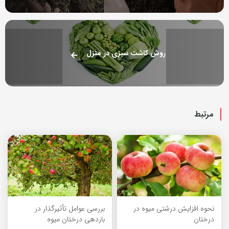
روش کاشت سبزی در منزل
مرتبط
نحوه افزایش درشتی میوه در
بررسی عوامل تأثیرگذار در
درختان
باردهی درختان میوه