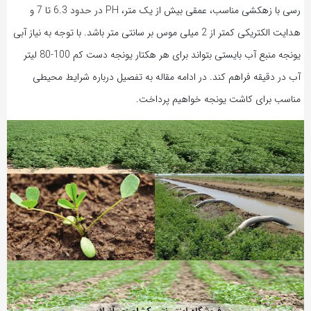
رسی با زهکشی مناسب، عمقی بیش از یک متر، PH در حدود 6.3 تا 7 و
هدایت الکتریکی کمتر از 2 میلی موس بر سانتی متر باشد. با توجه به نیاز آبی
یونجه منبع آب بایستی بتواند برای هر هکتار یونجه دست کم 100-80 لیتر
آب در دقیقه فراهم کند. در ادامه مقاله به تفصیل درباره شرایط محیطی
مناسب برای کاشت یونجه خواهیم پرداخت.