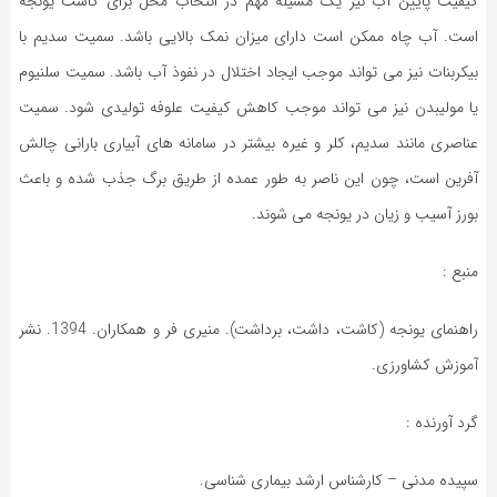
کیفیت پایین آب نیز یک مسیله مهم در انتخاب محل برای کاشت یونجه
است. آب چاه ممکن است دارای میزان نمک بالایی باشد. سمیت سدیم با
بیکربنات نیز می تواند موجب ایجاد اختلال در نفوذ آب باشد. سمیت سلنیوم
یا مولیبدن نیز می تواند موجب کاهش کیفیت علوفه تولیدی شود. سمیت
عناصری مانند سدیم، کلر و غیره بیشتر در سامانه های آبیاری بارانی چالش
آفرین است، چون این ناصر به طور عمده از طریق برگ جذب شده و باعث
بورز آسیب و زیان در یونجه می شوند.
منبع :
راهنمای یونجه (کاشت، داشت، برداشت). منیری فر و همکاران. 1394. نشر
آموزش کشاورزی.
گرد آورنده :
سپیده مدنی – کارشناس ارشد بیماری شناسی.