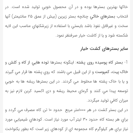
خاکها بهترين بسترها بوده و در آن محصول خوبي توليد شده است. در
انتخاب
بسترهاي خاکي
چنانچه بستر زيرين (بيش از عمق ۲۵ سانتیمتر) آنها
سخت و غيرقابل نفوذ باشد بايستي با استفاده از زيرشکنهاي مناسب اين لايه
شکسته شود و يا از کاشت خيار صرفنظر نمود.
ساير بسترهای کشت خیار
1-
بستر کاه پوسیده روی پشته:
اينگونه بسترها
توده هايي از کاه
و
کلش
و
خاک پيت
،
کمپوست
و از اين قبيل مي باشند که روي پشته ها قرار مي گيرند
و يا با خاک پشته ها مخلوط مي گردند. در اين بسترها ريشه ها به خوبي
توسعه پيدا مي کنند و گرماي محيط ريشه و دی اکسید کربن لازم نيز به
ميزان کافي توليد ميگردد.
در این بستر کشت در هر ۱۰۰۰متر مربع حدود ۱۰ تن کاه مصرف مي گردد و
براي هر بسته کاه حدود ۳۰ لیتر آب مورد نياز است. کودهاي شيميايي مورد
نياز براي هر کيلوگرم کاه مجموعه اي از کودهاي زير است که بطور يکنواخت