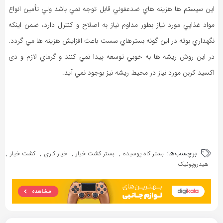
اين سيستم ها هزينه هاي ضدعفوني قابل توجه نمي باشد ولي تأمين انواع
مواد غذايي مورد نياز بطور مداوم نياز به اصلاح و کنترل دارد، ضمن اينکه
نگهداري بوته در اين گونه بسترهاي سست باعث افزايش هزينه ها مي گردد.
در اين روش ريشه ها به خوبي توسعه پيدا نمي کنند و گرماي لازم و دی
اکسید کربن مورد نياز در محيط ريشه نيز بوجود نمي آيد.
برچسب‌ها:
,
,
,
,
بستر کاه پوسیده
بستر کشت خیار
خیار کاری
کشت خیار
هیدروپونیک