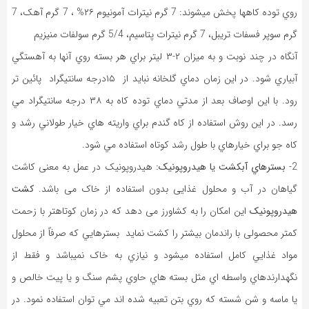
روي توده کاهها پخش ميشوند: 7 گرم نيترات آمونيوم ۲۶% ، 7 گرم آهک، 7
گرم سوپر فسفات تريبل، 7 گرم نيترات پتاسيم، 5/4 گرم سولفات منيزيم
آنگاه در چند نوبت و به ميزان ۲-۳ لیتر براي هر بسته روي آنها به آهستگي
آبياري شود. در اين زمان دماي گلخانه نبايد از ۱۵درجه سانتیگراد پائين تر
رود. با اين اوصاف بعد از مدتي دماي توده کاه به ۳۸ درجه سانتیگراد مي
رسد. در اين روش استفاده از کاه گندم براي واريته هاي خيار طولاني رشد و
کاه جو براي خيارهاي با طول رشد کوتاه استفاده مي شود.
2-
بسترهاي آبکشت یا هیدروپونیک:
هیدروپونیک در عمل به معنی کاشت
گیاهان در آب و محلول غذایی بدون استفاده از خاک می باشد.
کشت
هیدروپونیک
این امکان را به کشاورز می دهد که در زمان کوتاهتر با زحمت
کمتر محصولی با راندمان بیشتر را کشت نماید بسترهايي که صرفاً از محلول
مواد غذايي کامل استفاده ميشود و نيازي به خاک نميباشد و فقط از
نگهدارندهاي واسطه اي مثل بسته هاي حاوي پشم سنگ و يا پيت خالص و
يا ماسه و شن شسته که روي بتن تعبيه شده اند مي توان استفاده نمود. در