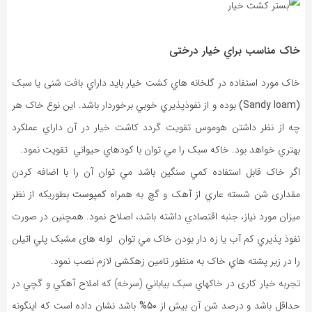
خاک مناسب براي خيار درختی
خاک مورد استفاده در گلخانه هاي کشت خيار بايد داراي بافت شنی یا سبک
(Sandy loam)
بوده و از نفوذپذيري خوبي برخوردار باشد. اين نوع خاک هر
چه از نظر داشتن هوموس تقويت گردد کاشت خيار در آن داراي عملکرد
بهتري خواهد بود. خاکه سبک را مي توان با کودهاي حيواني تقویت نمود.
اگر خاک قابل استفاده کمي سنگين باشد مي توان آن را با اضافه کردن
مقداری شن شسته عاري از آهک و گچ به همراه
کمپوست
بطوريکه از نظر
ميزان مورد نياز، جنبه اقتصادي داشته باشد، اصلاح نمود. همچنين در صورت
نفوذ پذيري کم آب يا زه دار بودن خاک مي توان لوله های مشبک پلي اتيلن
را در زير پشته هاي خاک به منظور تامین زهکشی لازم نصب نمود.
تجربه خيار کاری در خاکهاي سبک بياباني (سرخه) که املاح آهکي و گچي در
حداقل باشد و درصد شن آن بيش از
۵۰%
باشد نشان داده است که اينگونه