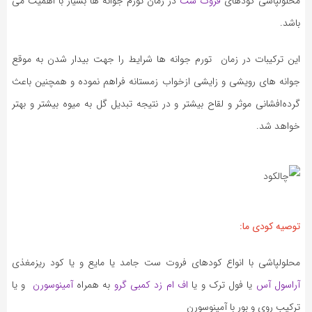
محلولپاشی کودهای
فروت ست
در زمان تورم جوانه ها بسیار با اهمیت می
باشد.
این ترکیبات در زمان تورم جوانه ها شرايط را جهت بيدار شدن به موقع
جوانه های رويشی و زايشی ازخواب زمستانه فراهم نموده و همچنين باعث
گرده‌افشانی موثر و لقاح بیشتر و در نتیجه تبدیل گل به میوه بیشتر و بهتر
خواهد شد.
توصیه کودی ما:
محلولپاشی با انواع کودهای فروت ست جامد یا مایع و یا کود ریزمغذی
آراسول آس
یا فول ترک و یا
اف ام زد کمبی گرو
به همراه
آمینوسورن
و یا
ترکیب روی و بور با آمینوسورن