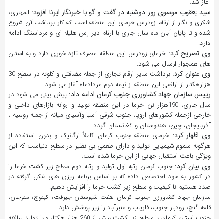
آغاز شد.
سید یعقوب موسوی روز دوشنبه در گفت و گو با خبرنگار ایرنا افزود:
المهتری،
شکری و نگار از ارقام زودرس خرمای این منطقه است که کار برداشت آن شروع
شده و تا پایان آبان ماه سال جاری با ارقام دیر رس هلیله ای و مرداسنگ ادامه
دارد.
وی تصریح کرد:
خرمای زودرس این منطقه مصرف تازه خوری دارد و به استان
های همجوار ارسال می شود.
وی عنوان کرد:
برداشت سایر ارقام تجاری از جمله مضافتی و کلوته در سطح 30
هزارهکتار از اراضی این منطقه از نیمه دوم مردادماه آغاز می شود.
رییس سازمان جهاد کشاورزی جنوب کرمان ادامه داد:
پیش بینی می شود در
سال جاری، 190هزار تن خرما در این منطقه تولید و روانه بازارهای داخلی و
خارجی ازجمله کشورهای اروپا، جنوب شرقی آسیا وآسیای میانه از جمله روسیه ،
آذربایجان، چین، هندوستان و افغانستان گردد.‎
وی اظهار کرد:
خرمای منطقه جنوب کرمان کاملاً ارگانیک و بدون استفاده از
هرگونه سموم شیمیایی تولید و دارای طعمی بی نظیر در سطح دنیاست که این
ویژگی باعث استقبال جهانی از این خرما شده است.
وی بیان کرد:
جنوب کرمان رتبه اول تولید و رتبه دوم سطح زیر کشت خرما را
در کشور به خود اختصاص داده که بر اساس برنامه ریزی های شکل گرفته در
صدد هستیم تا کیفیت و سطح زیر کشت خرما را افزایش دهیم.
سازمان جهاد کشاورزی جنوب کرمان هفت شهرستان جیرفت، کهنوج، منوجان،
قلعه گنج، رودبار جنوب، فاریاب و عنبرآباد را زیر پوشش دارد.
جنوب استان کرمان با سطح زیر کشت بیش از 260 هزار هکتار و با تولید سالانه