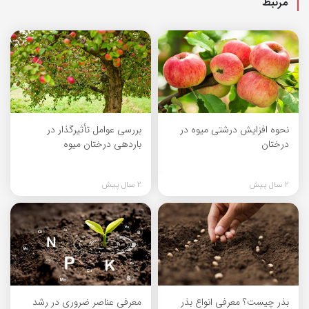
مرتبط
نحوه افزایش درشتی میوه در
بررسی عوامل تأثیرگذار در
درختان
باردهی درختان میوه
2 سال پیش
2 سال پیش
بذر چیست؟ معرفی انواع بذر
معرفی عناصر ضروری در رشد