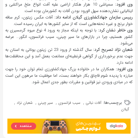
وی افزود:
سمپاشی 10 هزار هکتار اراضی علیه آفت انواع ملخ مراکشی و
ایتالیایی نشان‌دهنده سهل الورود بودن آفات به کشورمان بوده است.
رییس سازمان جهادکشاورزی گیلان ادامه داد:
آفات مگس زیتون، کرم ساقه
خوار برنج و غیره تحفه‌هایی است که از سایر کشورها به ایران رسیده است.
وی خاطر نشان کرد:
با توجه به اینکه مجاز به ورود 4 نوع میوه گرمسیری به
کشور هستیم، چرا در بازارهای ما سیر چینی، سیب فرانسوی، انگور… عرضه
می‌شود.
شعبان نژاد تصریح کرد:
سال گذشته از ورود 23 تن زیتون یونانی به استان به
جهت عدم برخورداری از گواهی قرنطینه‌ای ممانعت بعمل آمد و این محافظت‌ها
ادامه دارد.
وی افزود:
همکاران ما در خانواده بزرگ جهادکشاورزی تمام توان خود را جهت
مبارزه با پدیده شوم قاچاق بکار خواهند بست، اما موفقیت ما مرهون این است
که در مبادی ورودی نیز قوانین و مقررات بطور جدی اعمال شود.
برچسب‌ها:
,
,
,
,
آفات نباتی
سیب فرانسوی
سیر چینی
شعبان نزاد
گیلان