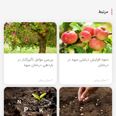
مرتبط
نحوه افزایش درشتی میوه در
بررسی عوامل تأثیرگذار در
درختان
باردهی درختان میوه
2 سال پیش
2 سال پیش