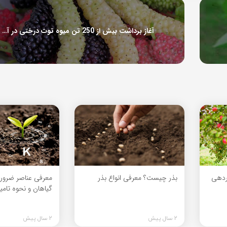
آغاز برداشت بیش از 250 تن میوه توت درختی در آذربایجان غربی
اردهی
بذر چیست؟ معرفی انواع بذر
معرفی عناصر ضرور
گیاهان و نحوه تامی
2 سال پیش
2 سال پیش