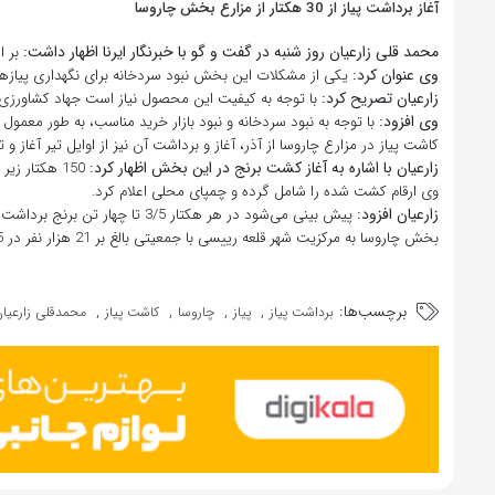
آغاز برداشت پیاز از 30 هکتار از مزارع بخش چاروسا
محمد قلی زارعیان روز شنبه در گفت و گو با خبرنگار ایرنا اظهار داشت:
بر اس
وی عنوان کرد:
یکی از مشکلات این بخش نبود سردخانه برای نگهداری پیازه
زارعیان تصریح کرد:
با توجه به کیفیت این محصول نیاز است جهاد کشاورزی نس
وی افزود:
با توجه به نبود سردخانه و نبود بازار خرید مناسب، به طور معمول
کاشت پیاز در مزارع چاروسا از آذر، آغاز و برداشت آن نیز از اوایل تیر آغاز و تا
زارعیان با اشاره به آغاز کشت برنج در این بخش اظهار کرد:
150 هکتار زیر کشت برنج خواهد رفت.
وی ارقام کشت شده را شامل گرده و چمپای محلی اعلام کرد.
زارعیان افزود:
پیش بینی می‌شود در هر هکتار 3/5 تا چهار تن برنج برداشت شود.
بخش چاروسا به مرکزیت شهر قلعه رییسی با جمعیتی بالغ بر 21 هزار نفر در 65 کیلومتری دهدشت مرکز شهرستان کهگیلویه قرار دارد.
برچسب‌ها:
,
,
,
,
برداشت پیاز
پیاز
چاروسا
کاشت پیاز
محمدقلی زارعیا