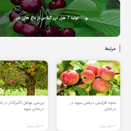
تولید 7 هزار تن گیلاس از باغ های خراسان شمالی
مرتبط
نحوه افزایش درشتی میوه در
بررسی عوامل تأثیرگذار در ب
درختان
درختان میوه
2 سال پیش
2 سال پیش