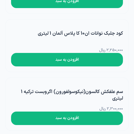
افزودن به سبد
کود جلبک نوانات ان10 کا پلاس آلمان 1 لیتری
2,250,000 ریال
افزودن به سبد
سم علفکش کالسون(نیکوسولفورون) اگروبست ترکیه 1
لیتری
2,300,000 ریال
افزودن به سبد