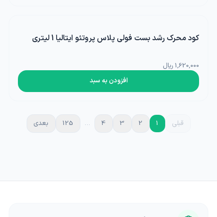
کود محرک رشد بست فولی پلاس پروتئو ایتالیا 1 لیتری
1,620,000 ریال
افزودن به سبد
قبلی
1
2
3
4
…
125
بعدی