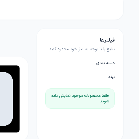
بامیه
آجیلی
لوبی
کود خانگی
لوازم مرتبط با کشاورزی
چمن
ضدعفونی کننده ها
گلدان و آبپاش
گیاهان علوفه ای
فیلترها
کود NPK
پیاز و غده
نتایج را با توجه به نیاز خود محدود کنید.
بذرمال
گیاهان داروئی
دسته بندی
بذر درخت
برند
فقط محصولات موجود نمایش داده
زراعی
شوند