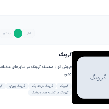
ا
چسب، محافظ، دورکننده ها
دستگاه و ماشین آلات
گل
گرانولی
گرین وال و روف گاردن
غلات
ریشه زا
قبلی
1
بعدی
بذر خانگی
غده و پیاز
گروبگ
دانه‌های روغنی
کلزا
فروش انواع مختلف گروبگ در سایزهای مختلف 
کشور
گروبگ
گروبگ درجه یک
گروبگ یووی
گر
گروبگ در کشت هیدروپونیک