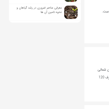
معرفی عناصر ضروری در رشد گیاهان و
نحوه تامین آن ها
ن شمالی
گفت: از ابتدای امسال تاکنون 20 کیلومتر کانال آبیاری با صرف 120