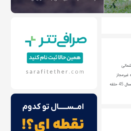
شمالی
عه کردن 250 حلقه چاه غیرمجاز
کشاورزی در استان هدفگذاری شده بود که نیمه نخست امسال 45 حلقه