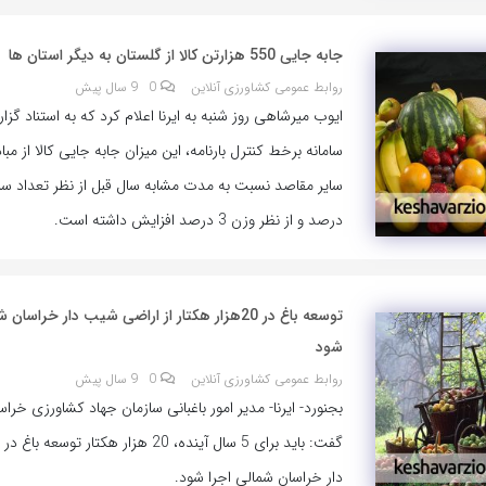
جابه جایی 550 هزارتن کالا از گلستان به دیگر استان ها
روابط عمومی کشاورزی آنلاین
0
9 سال پیش
ایوب میرشاهی روز شنبه به ایرنا اعلام کرد که به استناد گزا
سامانه برخط کنترل بارنامه، این میزان جابه جایی کالا از مب
درصد و از نظر وزن 3 درصد افزایش داشته است.
توسعه باغ در 20هزار هکتار از اراضی شیب دار خراس
شود
روابط عمومی کشاورزی آنلاین
0
9 سال پیش
بجنورد- ایرنا- مدیر امور باغبانی سازمان جهاد کشاورزی خرا
گفت: باید برای 5 سال آینده، 20 هزار هکتار تو
دار خراسان شمالی اجرا شود.