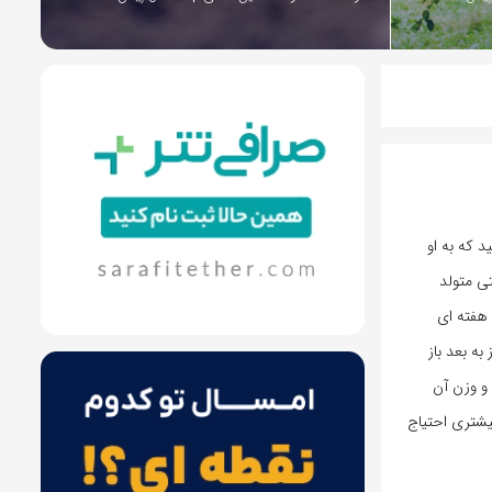
د که به او
تی متولد
ارن و باید هفته ای
زن بگیرن .معمولا چشم بچه گربه ها از۱۰-۱۴روز به بعد باز
و وزن آن
ود به رسیدگی بیشتری احتیاج