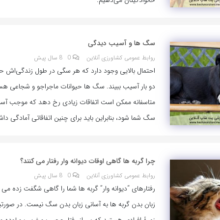
خانوادگیتان می‌دهیم:
سگ ها و آسیب دیدگی
روابط عمومی کشاورزی آنلاین
0
8 سال پیش
احتمال بالایی وجود دارد که هر سگی در طول زندگی‌اش ح
دو بار آسیب ببیند. سگ ها حیوانات ماجراجو و شجاعی هس
متاسفانه ممکن است اتفاقات زیادی رخ دهد که موجب آس
سگ شما شود، بنابراین باید برای چنین اتفاقاتی آمادگی داش
چرا گربه ها گاهی اوقات دیوانه وار رفتار می کنند؟
روابط عمومی کشاورزی آنلاین
0
8 سال پیش
رفتارهای “دیوانه وار” گربه ها شما را گاهی شگفت زده می 
زبان بدن گربه ها به آسانی زبان بدن سگ نیست. در صورتی