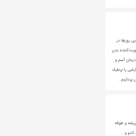
ن روزها در
ویت‌کننده بدن
درمان آسم و
رشی را برطرف
 پردازیم…
 پره زمستانی (Agrotis segetum) به ریشه و طوقه
، کدو و …