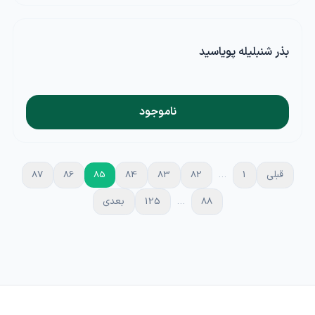
بذر شنبلیله پویاسید
ناموجود
قبلی
1
…
82
83
84
85
86
87
88
…
125
بعدی