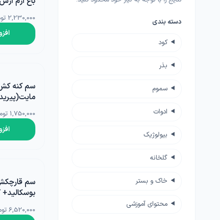
باغ ارم ارس 1 کیلوی
بامیه
آجیلی
لوبی
2,230,000 تومان
کود خانگی
لوازم مرتبط با کشاورزی
دسته بندی
چمن
افزو
ضدعفونی کننده ها
گلدان و آبپاش
کود
گیاهان علوفه ای
کود NPK
بذر
پیاز و غده
سم کنه کش
بذرمال
سموم
گیاهان داروئی
اگروبست ترکیه 00
ادوات
1,750,000 تومان
بذر درخت
افزو
بیولوژیک
زراعی
گلخانه
خاک و بستر
سم قارچکش
بوسکالید+ 
اگروبست ترکیه 500
محتوای آموزشی
6,520,000 تومان