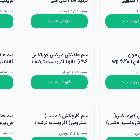
ی
ترکیه 250 سی سی
نویگیتو
ا
اگروبست ت
4,740,000 تومان
7,720,000 تو
چسب، محافظ، دورکننده ها
دستگاه و ماشین آلات
گل
دن به سبد
افزودن به سبد
گرانولی
گرین وال و روف گاردن
غلات
ریشه زا
بذر خانگی
 مون
سم علفکش میکس فورتکس
سم عل
غده و پیاز
مایت(پیریدابن) 20% wp
6% ( اتللو) اگروبست ترکیه 1
گانلان
5 گرمی
لیتری
منگژو چین
1,650,000 تومان
1,850,000 توم
دانه‌های روغنی
دن به سبد
افزودن به سبد
کلزا
 کورمیکس(
سم قارچکش کامبیت(
سم حش
کرزوکسیم متیل)
استروبی) اگروبست ترکیه 1
فن پروپ
 سی سی
لیتری
شیمی گستر
3,450,000 تومان
2,100,000 توما