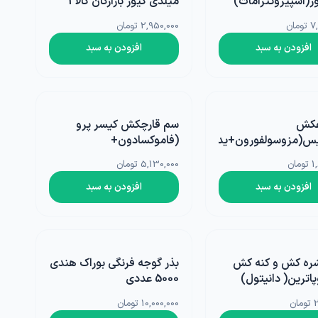
ر(اسپیروتترامات)
میلدی کیور بازارگان کالا 1
رکیه 1 لیتری
لیتری
مان
2,950,000 تومان
افزودن به سبد
افزودن به سبد
فکش
سم قارچکش کیسر پرو
تیس(مزوسولفورون+یدوسولفورون)
(فاموکسادون+
 برزگر 1 لیتری
سیموکسادین) اگروبست
ان
5,130,000 تومان
ترکیه 400 گرمی
افزودن به سبد
افزودن به سبد
ره کش و کنه کش
بذر گوجه فرنگی بوراک هندی
اترین( دانیتول)
5000 عددی
ان 1 لیتری
ن
10,000,000 تومان