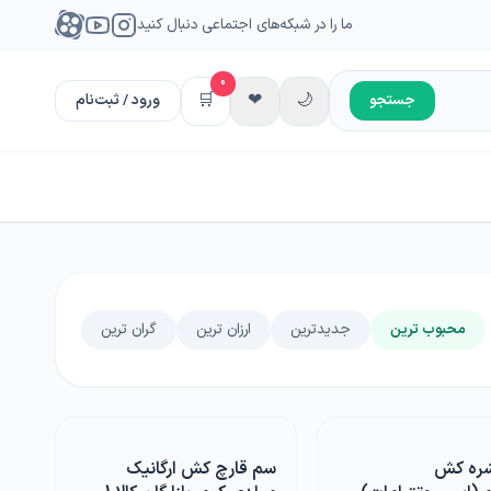
ما را در شبکه‌های اجتماعی دنبال کنید
0
🛒
❤
🌙
جستجو
ورود / ثبت‌نام
محبوب ترین
جدیدترین
ارزان ترین
گران ترین
ره کش
سم قارچ کش ارگانیک