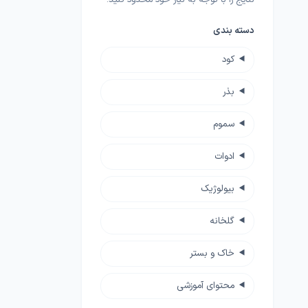
بامیه
آجیلی
لوبی
کود خانگی
لوازم مرتبط با کشاورزی
دسته بندی
چمن
ضدعفونی کننده ها
گلدان و آبپاش
کود
گیاهان علوفه ای
کود NPK
بذر
پیاز و غده
بذرمال
سموم
گیاهان داروئی
ادوات
بذر درخت
بیولوژیک
زراعی
گلخانه
خاک و بستر
محتوای آموزشی