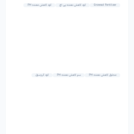
Growsol Fertilizer
کود کاهش دهنده پی اچ
کود کاهش دهنده PH
محلول کاهش دهنده PH
سم کاهش دهنده PH
کود گروسول