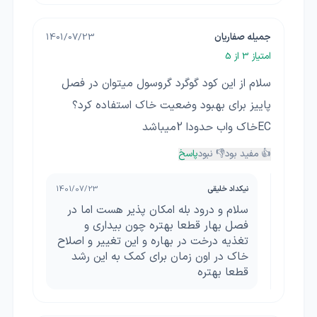
جمیله صفاریان
1401/07/23
امتیاز
3
از 5
سلام از این کود گوگرد گروسول میتوان در فصل
پاییز برای بهبود وضعیت خاک استفاده کرد؟
ECخاک واب حدودا 2میباشد
👍 مفید بود
👎 نبود
پاسخ
نیکداد خلیقی
1401/07/23
سلام و درود بله امکان پذیر هست اما در
فصل بهار قطعا بهتره چون بیداری و
تغذیه درخت در بهاره و این تغییر و اصلاح
خاک در اون زمان برای کمک به این رشد
قطعا بهتره