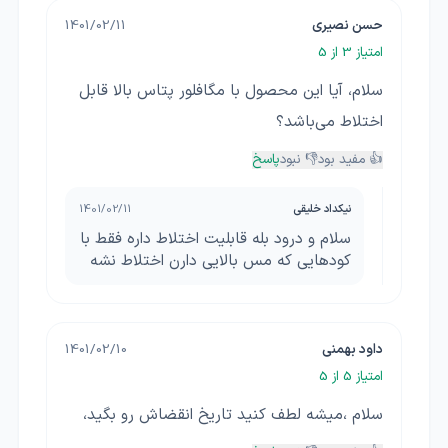
حسن نصیری
1401/02/11
امتیاز
3
از 5
سلام، آیا این محصول با مگافلور پتاس بالا قابل
اختلاط می‌باشد؟
👍 مفید بود
👎 نبود
پاسخ
نیکداد خلیقی
1401/02/11
سلام و درود بله قابلیت اختلاط داره فقط با
کودهایی که مس بالایی دارن اختلاط نشه
داود بهمنی
1401/02/10
امتیاز
5
از 5
سلام ،میشه لطف کنید تاریخ انقضاش رو بگید،