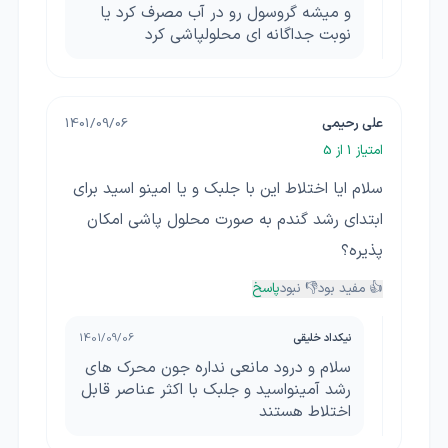
و میشه گروسول رو در آب مصرف کرد یا
نوبت جداگانه ای محلولپاشی کرد
علی رحیمی
1401/09/06
امتیاز
1
از 5
سلام ایا اختلاط این با جلبک و یا امینو اسید برای
ابتدای رشد گندم به صورت محلول پاشی امکان
پذیره؟
👍 مفید بود
👎 نبود
پاسخ
نیکداد خلیقی
1401/09/06
سلام و درود مانعی نداره جون محرک های
رشد آمینواسید و جلبک با اکثر عناصر قابل
اختلاط هستند