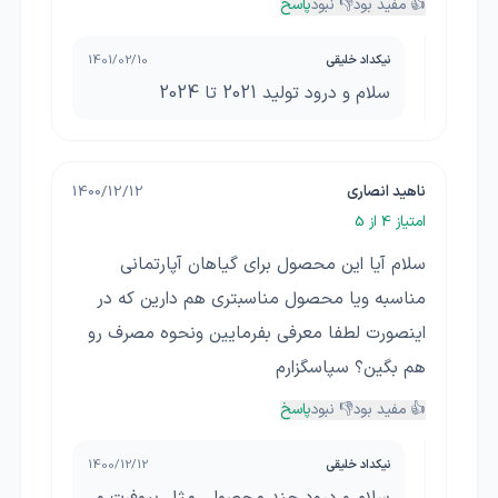
👍 مفید بود
👎 نبود
پاسخ
نیکداد خلیقی
1401/02/10
سلام و درود تولید 2021 تا 2024
ناهید انصاری
1400/12/12
امتیاز
4
از 5
سلام آیا این محصول برای گیاهان آپارتمانی
مناسبه ویا محصول مناسبتری هم دارین که در
اینصورت لطفا معرفی بفرمایین ونحوه مصرف رو
هم بگین؟ سپاسگزارم
👍 مفید بود
👎 نبود
پاسخ
نیکداد خلیقی
1400/12/12
سلام و درود چند محصولی مثل بیوفرت و