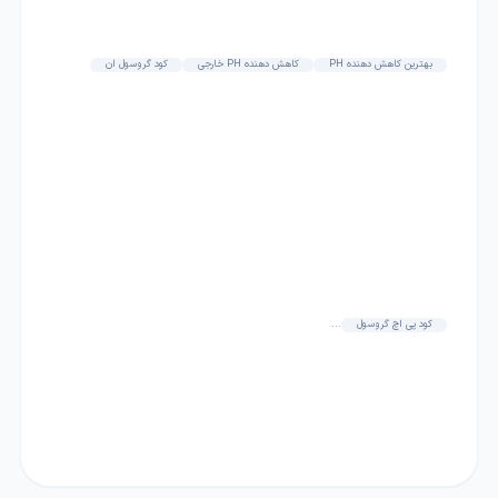
بهترین کاهش دهنده PH
کاهش دهنده PH خارجی
کود گروسول ان
کود پی اچ گروسول
...