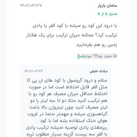
سامان بازیار
1402/03/27
امتیاز
5
از 5
با درود این کود رو میشه با کود الفر یا پادی
ترکیب کرد؟ ممکنه میزان ترکیب برای یک هکتار
زمین رو هم بفرمایید
👍 مفید بود
👎 نبود
پاسخ
نیکداد خلیقی
1402/03/27
سلام و درود گروسول با کود های ان پی کا
مثل الفر قابل اختلاط است اما در صورت
اختلاط حداقل میزان مصرف هر کود رو با
هم ترکیب کنید مثلا دو تا سه لیتر را دو
لیتر مصرف کنید چون نیتروژن بالا باعث
گیاهسوزی میشه و مهمتر حتما در غروب
هوای خنک استفاده بشه اما با کود
ریزمغذی پادی توصیه نمیشه ترکیب پادی
با الفر سه بیست گزینه بسیار مطلوب تریه