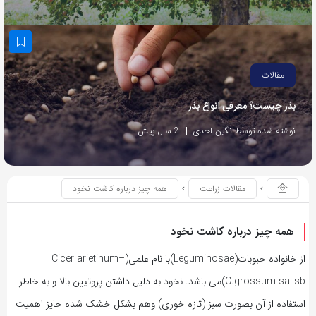
مقالات
بذر چیست؟ معرفی انواع بذر
نوشته شده توسط نگین احدی
2 سال پیش
مقالات زراعت
همه چیز درباره کاشت نخود
همه چیز درباره کاشت نخود
از خانواده حبوبات(Leguminosae)با نام علمی(Cicer arietinum–
C.grossum salisb)می باشد. نخود به دلیل داشتن پروتیین بالا و به خاطر
استفاده از آن بصورت سبز (تازه خوری) وهم بشکل خشک شده حایز اهمیت