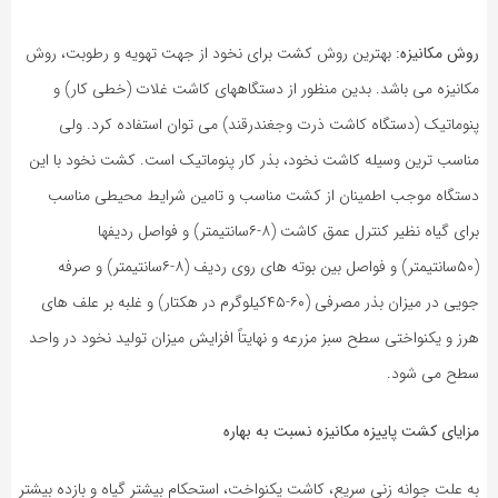
روش مکانیزه:
بهترین روش کشت برای نخود از جهت تهویه و رطوبت، روش
مکانیزه می باشد. بدین منظور از دستگاههای کاشت غلات (خطی کار) و
پنوماتیک (دستگاه کاشت ذرت وجغندرقند) می توان استفاده کرد. ولی
مناسب ترین وسیله کاشت نخود، بذر کار پنوماتیک است. کشت نخود با این
دستگاه موجب اطمینان از کشت مناسب و تامین شرایط محیطی مناسب
برای گیاه نظیر کنترل عمق کاشت (۸-۶سانتیمتر) و فواصل ردیفها
(۵۰سانتیمتر) و فواصل بین بوته های روی ردیف (۸-۶سانتیمتر) و صرفه
جویی در میزان بذر مصرفی (۶۰-۴۵کیلوگرم در هکتار) و غلبه بر علف های
هرز و یکنواختی سطح سبز مزرعه و نهایتاً افزایش میزان تولید نخود در واحد
سطح می شود.
مزایای کشت پاییزه مکانیزه نسبت به بهاره
به علت جوانه زنی سریع، کاشت یکنواخت، استحکام بیشتر گیاه و بازده بیشتر