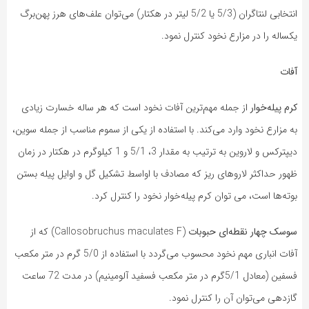
انتخابی لنتاگران (5/3 یا 5/2 لیتر در هکتار) می‌توان علف‌های هرز پهن‌برگ
یکساله را در مزارع نخود کنترل نمود.
آفات
کرم پیله‌خوار
از جمله مهم‌ترین آفات نخود است که هر ساله خسارت زیادی
به مزارع نخود وارد می‌کند. با استفاده از یکی از سموم مناسب از جمله سوین،
دیپترکس و لاروین به ترتیب به مقدار 3، 5/1 و 1 کیلوگرم در هکتار در زمان
ظهور حداکثر لاروهای ریز که مصادف با اواسط تشکیل گل و اوایل پیله بستن
بوته‌ها است، می توان کرم پیله‌خوار نخود را کنترل کرد.
سوسک چهار نقطه‌ای حبوبات
(Callosobruchus maculates F) که از
آفات انباری مهم نخود محسوب می‌گردد با استفاده از 5/0 گرم در متر مکعب
فسفین (معادل 5/1گرم در متر مکعب فسفید آلومینیم) در مدت 72 ساعت
گازدهی می‌توان آن را کنترل نمود.