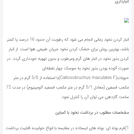
انبارداری
انبار کردن نخود زمانی انجام می شود که رطوبت آن حدود 16 درصد یا کمتر
باشد، بهترین روش برای خشک کردن نخود جریان طبیعی هوا است. از انبار
کردن بذور نخود در انبار های گرم ومرطوب و بدون تهویه خودداری گردد. در
صورت آلوده بودن بذور نخود به سوسک‌ چهار نقطه‌ای
حبوبات(Callosobruchus maculates F)با استفاده از 5/0 گرم در متر
مکعب فسفین (معادل 5/1 گرم در متر مکعب فسفید آلومینیوم) در مدت 72
ساعت گازدهی می توان آن را کنترل نمود.
مشخصات مطلوب در برداشت نخود با کمباین
1)فرم بوته ای: بوته های ایستاده در مقایسه با انواع خوابیده قابلیت برداشت