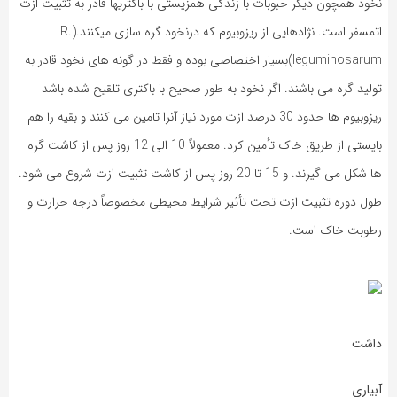
نخود همچون دیگر حبوبات با زندگی همزیستی با باکتریها قادر به تثبیت ازت
اتمسفر است. نژادهایی از ریزوبیوم که درنخود گره سازی میکنند.(R.
leguminosarum)بسیار اختصاصی بوده و فقط در گونه های نخود قادر به
تولید گره می باشند. اگر نخود به طور صحیح با باکتری تلقیح شده باشد
ریزوبیوم ها حدود 30 درصد ازت مورد نیاز آنرا تامین می کنند و بقیه را هم
بایستی از طریق خاک تأمین کرد. معمولاً 10 الی 12 روز پس از کاشت گره
ها شکل می گیرند. و 15 تا 20 روز پس از کاشت تثبیت ازت شروع می شود.
طول دوره تثبیت ازت تحت تأثیر شرایط محیطی مخصوصاً درجه حرارت و
رطوبت خاک است.
داشت
آبیاری